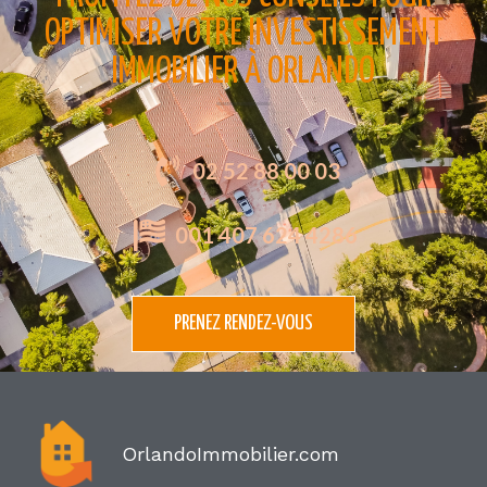
OPTIMISER VOTRE INVESTISSEMENT
IMMOBILIER À ORLANDO
02 52 88 00 03
001 407 624 4286
PRENEZ RENDEZ-VOUS
OrlandoImmobilier.com