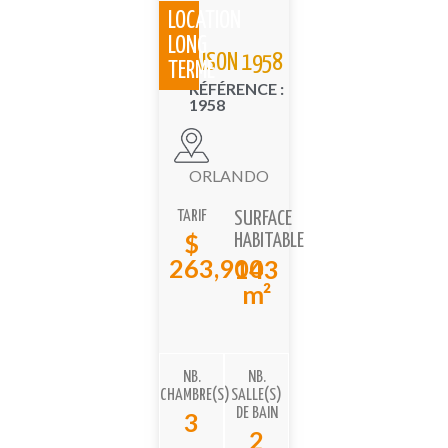
LOCATION
LONG
MAISON 1958
TERME
RÉFÉRENCE :
1958
ORLANDO
TARIF
SURFACE
$
HABITABLE
263,900
143
m²
NB.
NB.
CHAMBRE(S)
SALLE(S)
DE BAIN
3
2