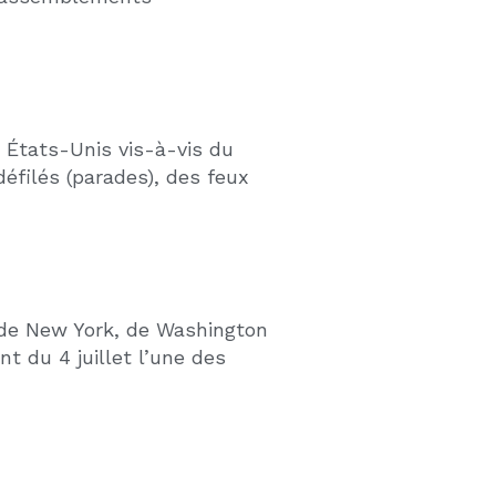
SSEMENT IMMOBILIER AUX
IS : L’ARME FISCALE MÉCONNUE
STISSEURS
026
r investir en immobilier
stissez dans l’immobilier
 Floride ou ailleurs aux États-
amortissement immobilier est
e le mécanisme fiscal le plus
— et …