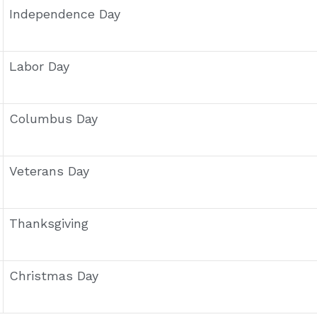
s génèrent.
ors des fêtes américaines ?
agnée de patates douces et de tarte à la citrouille.
nt selon les familles, mais le repas familial copieux
on pour les fêtes ?
rouilles et couleurs orange-noir pour Halloween, di
La décoration extérieure est une véritable tradition
re de fêtes américaines ?
ions inclusives comme le Juneteenth, devenu jour fé