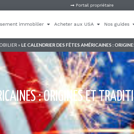
le.
ssement immobilier
Acheter aux USA
Nos guides
plus familiale
trième jeudi de novembre. Historiquement fête chré
’année, cette célébration est aujourd’hui laïque — 
Aux États-Unis, Thanksgiving est jour férié fédéral 
s de Thanksgiving ?
gnée de purée de patates douces, de sauce aux cann
 le coup d’envoi des achats de Noël, avec des promo
anksgiving ?
riodes de déplacement les plus intenses de l’anné