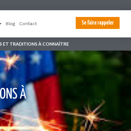
Se faire rappeler
Blog
Contact
tienne durant laquelle on
les administrations et la
depuis 1941
.
eberges et de tarte à la
tions massives dans tout le
e aux USA