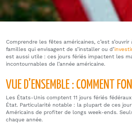
Le défilé de Macy’s à New York, retransmis 
Le football américain, tradition incontourn
Le Black Friday le lendemain, coup d’envoi
25 décembre : Noël et la fin d’année en Floride
Noël aux États-Unis est une fête à la fois cult
Les Américains décorent leurs maisons dès début
se retrouvent en famille le 25. À Orlando, la pér
spectacles et décorations qui attirent des millio
location courte durée.
Fêtes régionales et culturelles à connaître
Au-delà du calendrier fédéral, certaines célébra