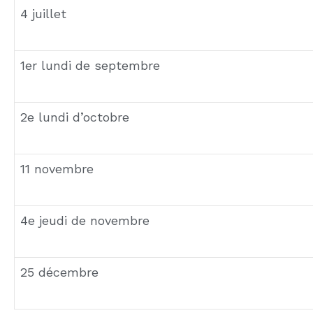
l’intensité des rassemblements familiaux qu’elle
Quels plats traditionnels sont souvent servis l
La dinde rôtie est la star de Thanksgiving, accomp
barbecue et hot-dogs. À Noël, les traditions varie
Comment les Américains décorent-ils leur mais
Chaque fête a ses propres codes décoratifs : cit
pour Thanksgiving, lumières et sapins pour Noël. 
résidentiels américains.
Quelles sont les tendances actuelles en matiè
On observe une montée en puissance des célébrat