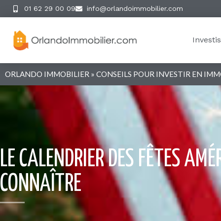
et des sucreries qui ont fait sa réputation mondia
Investi
4e jeudi de novembre : Thanksgiving, la fête la 
Thanksgiving est célébrée aux États-Unis le qua
remerciait Dieu pour les bonheurs reçus pendant l
plupart des entreprises sont fermées ce jour-là. 
Quels plats sont traditionnellement servis lor
La dinde rôtie est la reine de la table, accompa
citrouille. Le lendemain, le Black Friday marque
pays.
Quelles sont les principales activités lors de Th
Le voyage — Thanksgiving est l’une des pé