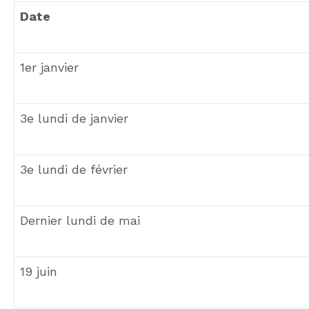
Mardi Gras : fête emblématique de la Louisiane,
festivités colorées.
Confederate Memorial Day : célébré dans plusieu
confédérés et son maintien fait régulièrement l’o
Election Day : le mardi suivant le premier lundi
civique américaine, férié dans plusieurs États don
Pour
acheter une maison en Floride
avec notre ag
de notre agence.
FAQ · FÊTES AMÉRICAINES
Quelles sont les fêtes les plus populaires aux 
Thanksgiving, le 4 juillet et Noël sont les trois f