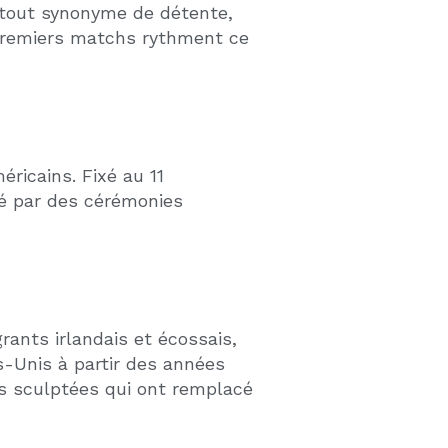
E »
Réseaux sociaux