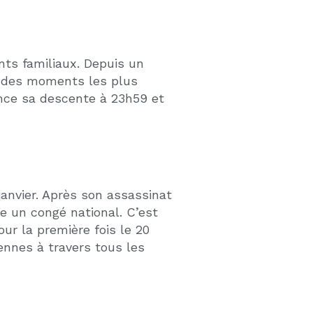
avance.
nces sonores, capacité
ien lors de ces pics de
 en avance.