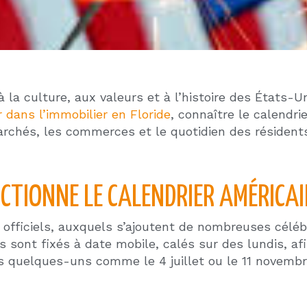
en direct à la télévision nationale
able du jour de Thanksgiving
 officieux des achats de Noël
urelle et commerciale, célébrée massivement dès le 
 décembre, assistent à des concerts de chants de 
iode de fin d’année est l’une des plus festives : le
ns de visiteurs — une opportunité majeure pour les 
tions méritent d’être connues selon les zones géogr