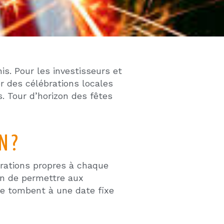
lendemain de Thanksgiving.
Noël (Christmas carols) et
s parcs à thème proposent des
propriétaires de biens en
aphiques :