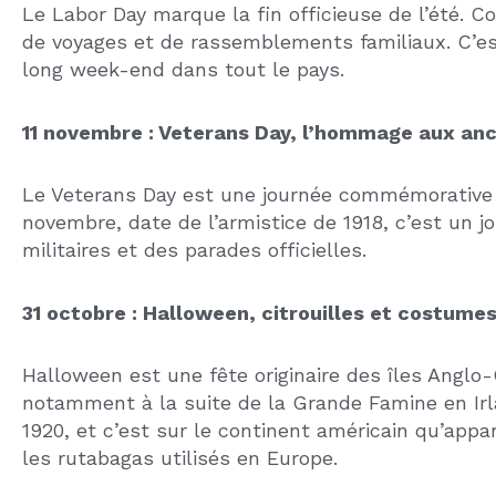
LIRE LA SUITE »
Re
ca
ne
ca
ne
L
Liens uti
OrlandoImmobilier.com