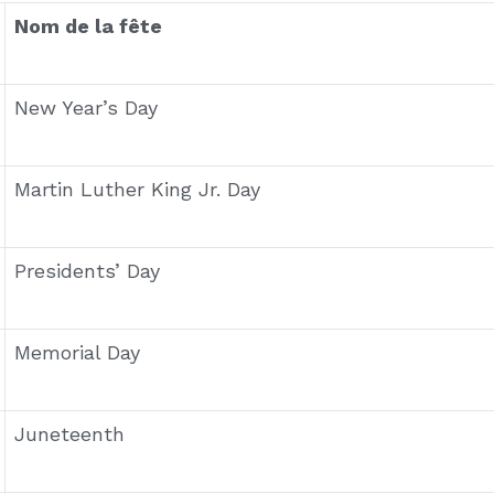
 notamment à La Nouvelle-Orléans, célébrée avant 
rs États du Sud à des dates différentes, ce jour 
bjet de débats.
 de novembre des années paires, ce jour de vote est 
t la Floride.
ence immobilière, n’oubliez pas de vérifier ces date
États-Unis ?
êtes les plus célébrées à l’échelle nationale, pour le