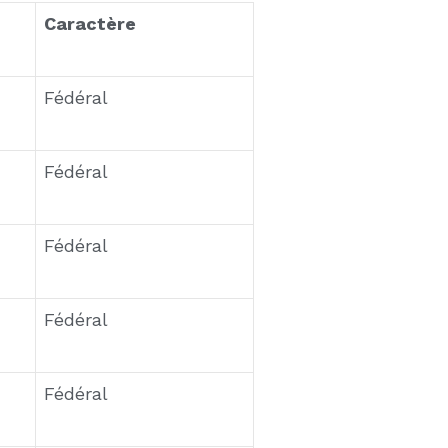
le Carême avec défilés et
commémore les soldats
un moment clé de la vie
s pour confirmer l’ouverture
ur portée culturelle et