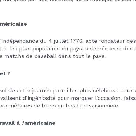
L’AMORTI
ÉTATS-UN
DES INVE
20 juin 2
Conseils pou
Vous inve
locatif en
Unis ? L’
NDEMENT IMMOBILIER : COMMENT
sans dout
LCULER LE RENDEMENT BRUT, NET ET
T-NET
puissant 
29 juin 2026
seils pour investir en immobilier