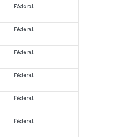
 Le 4 juillet rime avec
 reste la constante.
ndes et feuilles d’automne
 dans les quartiers
rié fédéral en 2021, ainsi