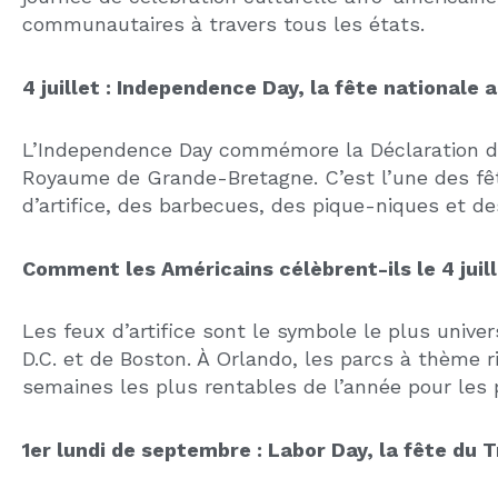
VACANCE LOCATIVE : COMMENT LA
CALCULER, L’ANTICIPER ET LA RÉDUIRE AU
MINIMUM
22 juillet 2026
Conseils pour investir en immobilier
Un logement vide, c’est un loyer qui ne
rentre pas mais des charges qui, elles,
RE
continuent de tomber. La vacance
CA
NE
locative est l’une des …
Con