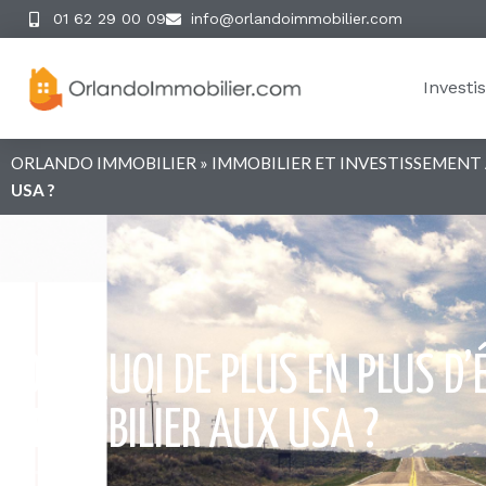
Oui, vous avez sûrement deviné en cherchant à ré
Investi
d’envergure capable de répondre favorablement e
assurant le meilleur rapport c’est l’
Amérique du 
La capacité de création de valeur de ce pays est à
dense d’
Universités
attirant de plus en plus d’étr
Universités et le monde professionnel, fait de c
le pays. Ce système ouvert à tous, attire tous le
financiers qui assure à ce pays un avenir brillant
développé dans ce pays. Sa force d’attraction est 
efficace qu’il pourra d’une manière ou une autre l
jour.
Chacun à en tête ou aura lu un article sur ce suj
qui doit se constater de visu. La capacité de mobi
n’importe quel domaine n’a aucun équivalent dans