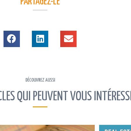
seils pour investir en immobilier
LIRE LA SUIT
ndement immobilier : comment
lculer le rendement brut, net et net-
t Rendement immobilier : comment
lculer le rendement brut, net et net-
t Rendement immobilier …
IRE LA SUITE »
les
Nos types de bien