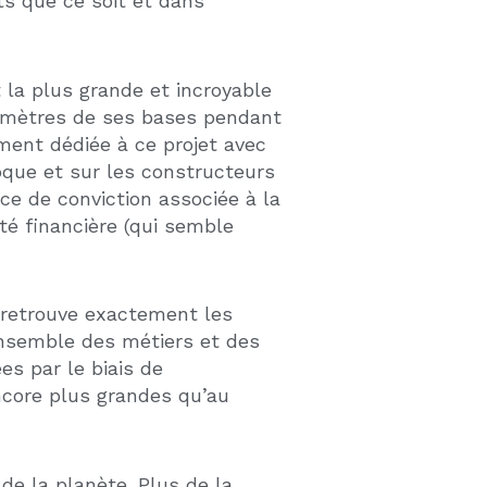
s meilleurs indicateurs en
d’infrastructures important
s dans les domaines du futur
ogique
et respectueux de la
 immeubles d’appartements,
omme la Floride.
 son surnom de «Sunshine
s d’une grande variété avec
on de l’ile de Cuba.
 en rejoignant ainsi le souhait
e parfaitement à la
vie
t là une atmosphère et une