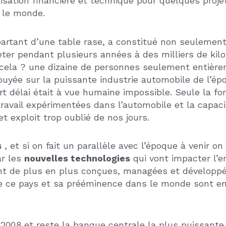
 se concentrer sur un seul Etat qui doit présenter le
ssement immobilier.
 de populations
le plus large possible, des projets 
 ces nouveaux arrivants. L’implantation de société
ne, une
attractivité
liée à un style de vie plus
écol
iliers neufs et anciens
, maisons individuelles et
 Etats du Sud de l’Amérique du nord. Cet Etat se n
21éme siècle
. Un ensoleillement exceptionnel d’où
e grand lacs, la présence de deux espaces maritime
 Atlantique, les Keys prolongeant cet Etat en directi
 a devancé le respect de la nature dans son ensemble
onde pose en priorité. Cette particularité s’adapt
e l’installation de nombreux
Européens
qui trouven