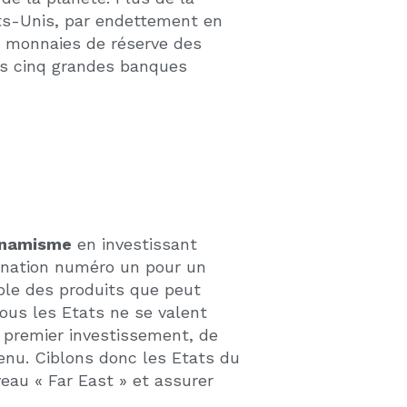
rtent les Américains eux-mêmes
ur du concept des villes
techniques qui apportent un
ans le temps.
très forts en logements de
cette énorme opportunité.