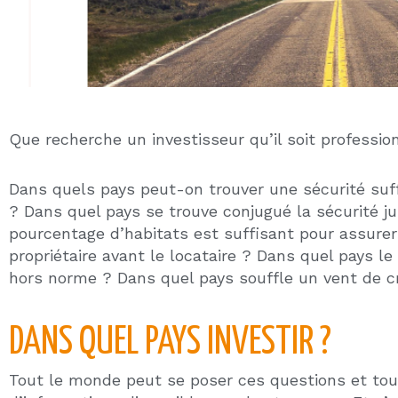
Gardons en tête que ce pays en trois années, en p
puissance militaire air/terre/mer mais a pu la pr
la deuxième guerre mondiale. Qui a pu décider de
la force de conviction du Président et qui s’est a
d’infrastructures lourdes. L’objectif dans un si co
créativité naissante des nouvelles techniques de t
toujours pour un Européen sans limite) a permis ce
De ce simple fait, est née la
puissance ce ce pay
mêmes ingrédients. L’
automobile
est remplacé pa
secteurs de l’économie
. Les infrastructures ser
l’
intelligence artificielle
, la capacité financière
siècle dernier.
La FED a renforcé sa puissance depuis la crise de 
moitié de la population mondiale est dépendante d
dollars ou par gestion des fonds de pension Amér