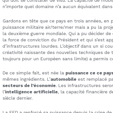
Pour être plus précis et efficace, le mieux est de
assurant la
sécurité
que nécessite un bon investi
Il faut qu’il y ait un
renouvellement
et un
apport
permettant d’accueillir dans de bonnes conditions
qui
assurent des revenus
au dessus de la média
nature, une gamme complète des
produits immob
des prix encore abordables par rapport aux autres
Il a tous les atouts pour être une Californie du 
State », un territoire extrêmement naturel avec d
d’un côté le golfe du Mexique et de l’autre l’océan
Cet Etat a su conserver un style de vie à lui, qui
écologique que de nombreuses personnes dans le m
familiale
et ce point est une des raisons fortes d
culture proche de la leur.