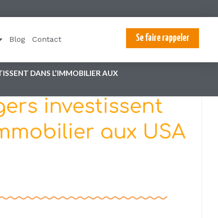
s, que le seul pays
Se faire rappeler
Blog
Contact
tifs d’un investissement
e de savoir, avec son tissu
ien particulier entre ces
qui fonctionne à travers tout
’expérimentation et des moyens
 né aux
Etats-Unis
, soit
lace, le système est si
pays ne peut concurrencer à ce
comprendre avec des mots ce
ts que ce soit et dans