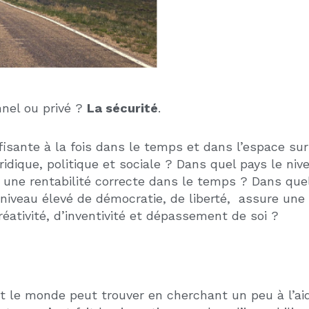
artant d’une table rase, a constitué non seulement
ojeter pendant plusieurs années à des milliers de k
 cela ? une dizaine de personnes seulement entière
ppuyée sur la puissante industrie automobile de l’é
urt délai était à vue humaine impossible. Seule la fo
ravail expérimentées dans l’automobile et la capaci
t exploit trop oublié de nos jours.
s
, et si on fait un parallèle avec l’époque à venir 
r les
nouvelles technologies
qui vont impacter l’
ont de plus en plus conçues, managées et développée
 de ce pays et sa prééminence dans le monde sont e
2008 et reste la banque centrale la plus puissante 
u dollar que ce soit par accord direct avec les Et
icains. Le
dollar
reste prééminent dans le choix de