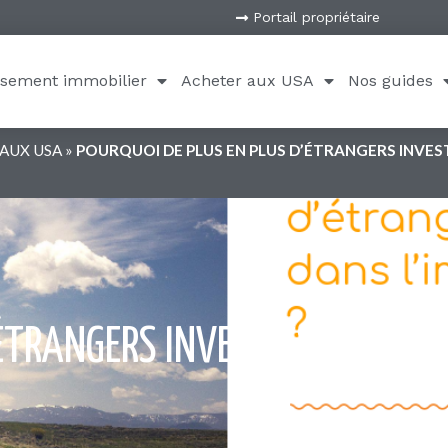
pondre à l’ensemble des questions posées ci-dessu
ssement immobilier
Acheter aux USA
Nos guides
t sûrement à tout cet ensemble d’éléments constitu
Nord
.
 peine entamée, grâce à ses infrastructures en term
angers souhaitant apprendre, créer et produire. Le l
e système unique une machine de
création d’emplois
s talents du monde entier qui trouve là un terrain d
. Aujourd’hui tout ce qui se créé de nouveau est soit
telle que même si un produit n’a pas été créé sur p
e rapatrier et l’exploiter sur une échelle qu’aucun 
et, mais si on ne vit pas sur place on ne peut pas 
lisation financière et technique pour quelques proje
 le monde.