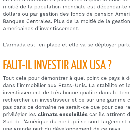
Les nombreux projets d’infrastructures se chiffra
à cet Etat trop longtemps oublié par rapport à son
Une
nouvelle économie
est en développement auto
connectées et de leur gestion. Cette nouvelle éc
revenu médian supérieur à la moyenne et assure po
Cette « Movida » en est à ces débuts et son accél
tout type et permet actuellement aux investisseur