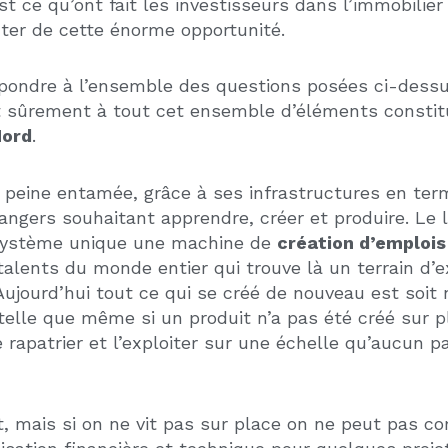
n de l’épargne boursière mondiale est assurée par 
out où elle trouvera à employer ses capacités.
es ressources en lui même, il faut profiter de ce
dy
le potentiel de croissance de ce pays en font la de
s. Ce pays offre une variété très large sur l’ensem
imatique à l’échelle d’un continent. Bien entendu t
sons de météo. Il est préférable, au moins pour un
 de plus en plus les jeunes et les couples à haut re
développés depuis des décennies et ont été le nouv