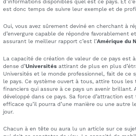
Banques Centrales. Plus de la moitié de la gestio
Américaines d’investissement.
L’armada est en place et elle va se déployer part
FAUT-IL INVESTIR AUX USA ?
Tout cela pour démontrer à quel point ce pays à d
dans l’immobilier aux Etats-Unis. La stabilité et 
investissement de très bonne qualité dans le temp
rechercher un investisseur et ce sur une gamme cl
pas dans ce domaine ne serait-ce que pour des rai
privilégier les
climats ensoleillés
car ils attirent
Sud de l’Amérique du nord qui se sont largement 
une grande part du développement de ce pays.