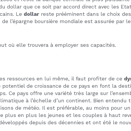
nt en Billions de dollars montrent l’intérêt que po
 potentiel.
ur du spatial, des lanceurs aux satellites et auto
onomie attire en nombre de nouvelles compétences 
ur les investisseurs immobiliers une rentabilité d
ération est constante, ce qui explique les besoins 
s immobiliers déjà présents de profiter à plein de 
CET ARTICLE EST INTÉRESSANT ?
PARTAGEZ-LE