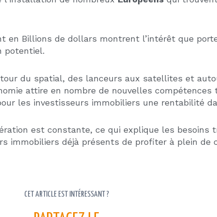
L’AMORTI
ÉTATS-UN
DES INVE
20 juin 2
Conseils pou
Vous inve
locatif en
Unis ? L’
NDEMENT IMMOBILIER : COMMENT
sans dout
LCULER LE RENDEMENT BRUT, NET ET
T-NET
puissant 
29 juin 2026