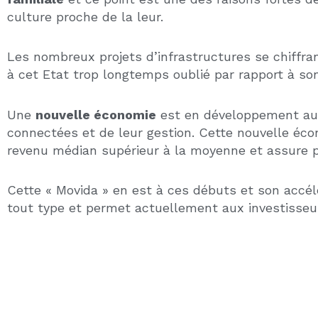
VACANCE LOCATIVE : COMMENT LA
CALCULER, L’ANTICIPER ET LA RÉDUIRE AU
MINIMUM
22 juillet 2026
Conseils pour investir en immobilier
Un logement vide, c’est un loyer qui ne
rentre pas mais des charges qui, elles,
RE
continuent de tomber. La vacance
CA
NE
locative est l’une des …