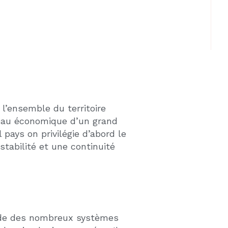
 la plus grande et incroyable
ilomètres de ses bases pendant
ment dédiée à ce projet avec
poque et sur les constructeurs
rce de conviction associée à la
té financière (qui semble
on retrouve exactement les
ensemble des métiers et des
s par le biais de
ncore plus grandes qu’au
de la planète. Plus de la
ats-Unis, par endettement en
s monnaies de réserve des