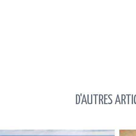
Con
LIRE LA SUITE »
Re
ca
ne
ca
ne
L
Liens uti
OrlandoImmobilier.com