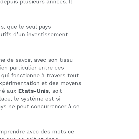
les cinq grandes banques
namisme
en investissant
stination numéro un pour un
ble des produits que peut
ous les Etats ne se valent
 premier investissement, de
venu. Ciblons donc les Etats du
eau « Far East » et assurer