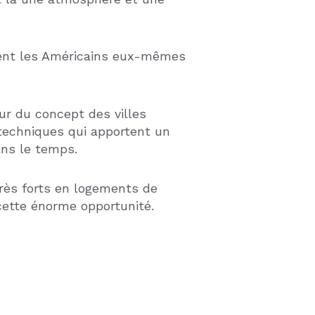
SSEMENT IMMOBILIER AUX
IS : L’ARME FISCALE MÉCONNUE
STISSEURS
026
r investir en immobilier
stissez dans l’immobilier
 Floride ou ailleurs aux États-
amortissement immobilier est
e le mécanisme fiscal le plus
— et …