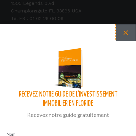
1505 Legends blvd
Championsgate FL 33896 USA
Tel FR : 01 62 29 00 09
Tel USA : 001 407 624 4286
Liens utiles
Lexique
FAQ
Mentions légales
Plan du site
RECEVEZ NOTRE GUIDE DE L'INVESTISSEMENT
Notre équipe
IMMOBILIER EN FLORIDE
Recevez notre guide gratuitement
Nos types de bien
Nom