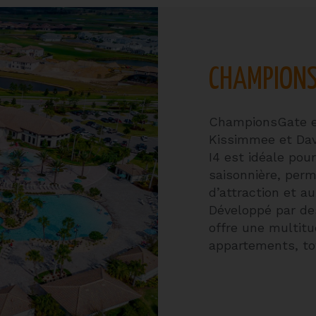
CHAMPION
ChampionsGate es
Kissimmee et Dave
I4 est idéale pou
saisonnière, per
d’attraction et a
Développé par de
offre une multitu
appartements, to