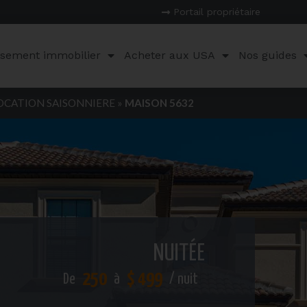
Portail propriétaire
ssement immobilier
Acheter aux USA
Nos guides
OCATION SAISONNIERE
»
MAISON 5632
NUITÉE
250
$ 499
De
à
/ nuit